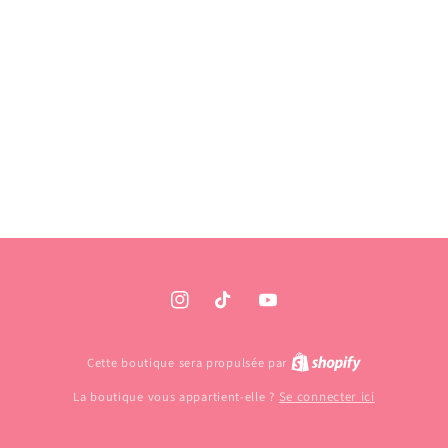
Instagram
TikTok
YouTube
Cette boutique sera propulsée par
La boutique vous appartient-elle ?
Se connecter ici