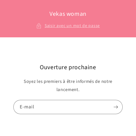
et
passer
au
Vekas woman
contenu
Saisir avec un mot de passe
Ouverture prochaine
Soyez les premiers à être informés de notre
lancement.
E-mail